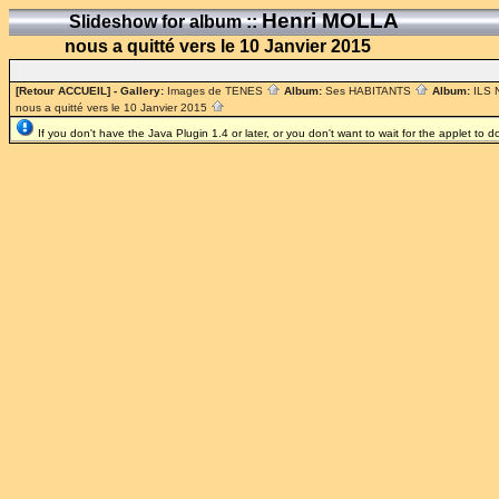
Henri MOLLA
Slideshow for album ::
nous a quitté vers le 10 Janvier 2015
[Retour ACCUEIL]
- Gallery:
Images de TENES
Album:
Ses HABITANTS
Album:
ILS
nous a quitté vers le 10 Janvier 2015
If you don't have the Java Plugin 1.4 or later, or you don't want to wait for the applet to