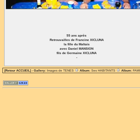
55 ans après
Retrouvailles de Francine XICLUNA
la fille du Maltais
avec Daniel MANSION
fils de Germaine XICLUNA
-
[Retour ACCUEIL]
- Gallery:
Images de TENES
Album:
Ses HABITANTS
Album:
FAM