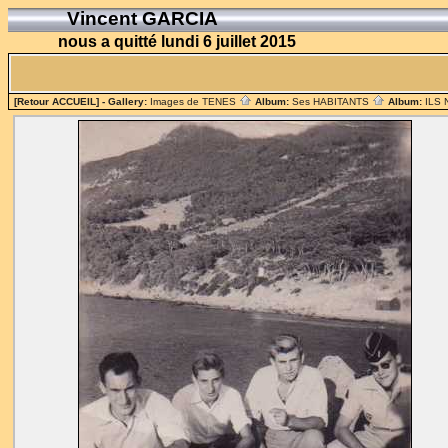
Vincent GARCIA
nous a quitté lundi 6 juillet 2015
[Retour ACCUEIL]
- Gallery:
Images de TENES
Album:
Ses HABITANTS
Album:
ILS