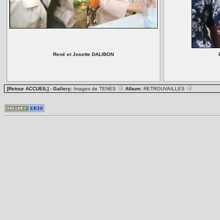
René et Josette DALIBON
[Retour ACCUEIL]
- Gallery:
Images de TENES
Album:
RETROUVAILLES