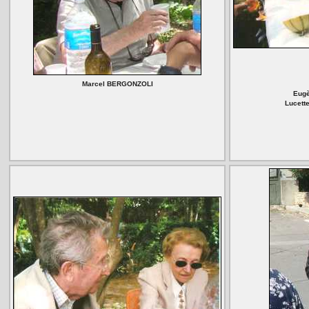
Marcel BERGONZOLI
Eug
Lucett