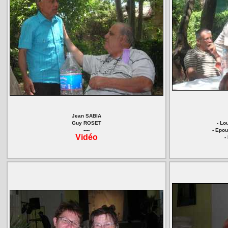
Jean SABIA
Guy ROSET
- Lo
----
- Epo
Vidéo
-