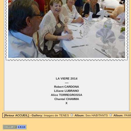
LA VIERE 2014
----
Robert CARDONA
Liliane LUBRANO
Alice TORREGROSSA
Chantal CHAMMA
X
[Retour ACCUEIL]
- Gallery:
Images de TENES
Album:
Ses HABITANTS
Album:
FAM