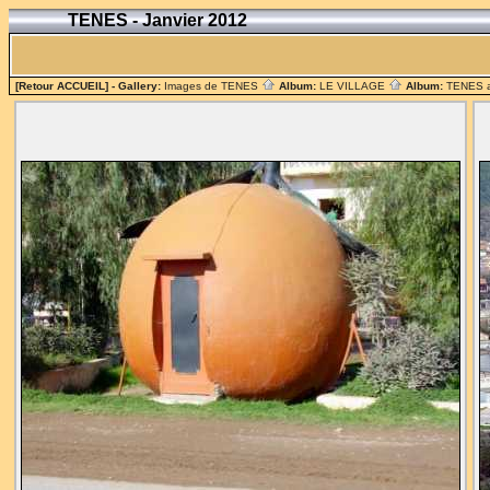
TENES - Janvier 2012
[Retour ACCUEIL]
- Gallery:
Images de TENES
Album:
LE VILLAGE
Album:
TENES 