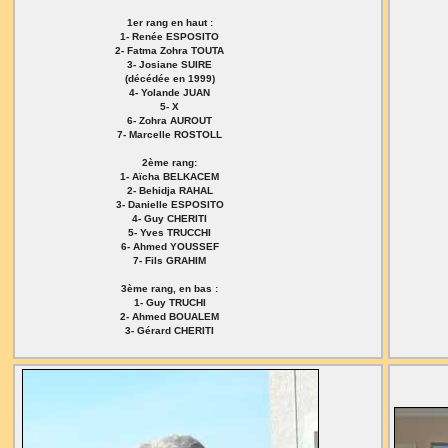
1er rang en haut :
1- Renée ESPOSITO
2- Fatma Zohra TOUTA
3- Josiane SUIRE
(décédée en 1999)
4- Yolande JUAN
5- X
6- Zohra AUROUT
7- Marcelle ROSTOLL
2ème rang:
1- Aïcha BELKACEM
2- Behidja RAHAL
3- Danielle ESPOSITO
4- Guy CHERITI
5- Yves TRUCCHI
6- Ahmed YOUSSEF
7- Fils GRAHIM
3ème rang, en bas :
1- Guy TRUCHI
2- Ahmed BOUALEM
3- Gérard CHERITI