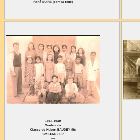
René SUIRE (tient la roue)
1948-1949
Montenotte
Classe de Hubert BAUDEY fils
CM1-CM2-FEP
----