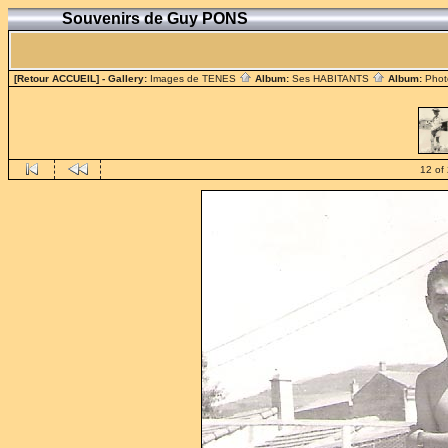
Souvenirs de Guy PONS
[Retour ACCUEIL]
- Gallery:
Images de TENES
Album:
Ses HABITANTS
Album:
Phot
12 of