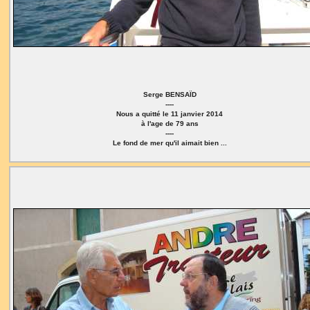
Serge BENSAÏD
----
Nous a quitté le 11 janvier 2014
à l'age de 79 ans
----
Le fond de mer qu'il aimait bien ...