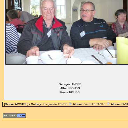
Georges ANDRE
Albert ROUSO
Rosie ROUSO
[Retour ACCUEIL]
- Gallery:
Images de TENES
Album:
Ses HABITANTS
Album:
FAM