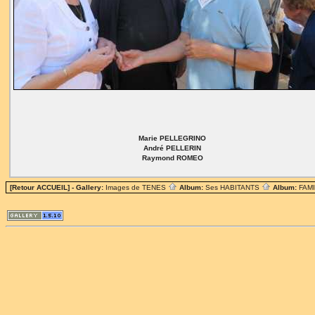
Marie PELLEGRINO
André PELLERIN
Raymond ROMEO
[Retour ACCUEIL]
- Gallery:
Images de TENES
Album:
Ses HABITANTS
Album:
FAM