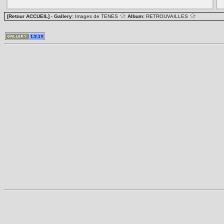
[Retour ACCUEIL]
- Gallery:
Images de TENES
Album:
RETROUVAILLES