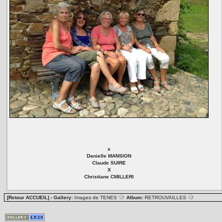
x
Danielle MANSION
Claude SUIRE
X
Christiane CMILLERI
[Retour ACCUEIL]
- Gallery:
Images de TENES
Album:
RETROUVAILLES