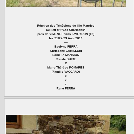
Réunion des Ténésiens de l'Ile Maurice
au lieu dit "Les Charlottes"
près de VIMENET dans l'AVEYRON (12)
les 21/22/23 Août 2014
----
Evelyne FERRA
Christiane CAMILLERI
Danielle MANSION
Claude SUIRE
X
Marie-Thérèse POMARES
(Famille VACCARO)
x
x
x
René FERRA