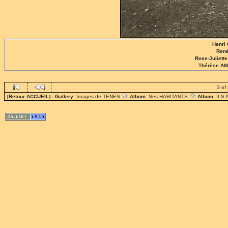
Henri 
René
Rose-Juliet
Thérèse AM
3 of
[Retour ACCUEIL]
- Gallery:
Images de TENES
Album:
Ses HABITANTS
Album:
ILS