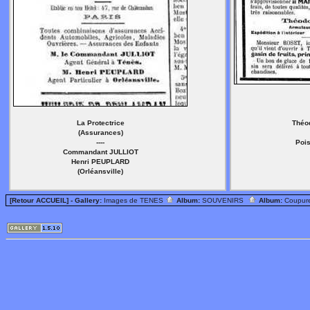
La Protectrice
Théo
(Assurances)
----
Poi
Commandant JULLIOT
Henri PEUPLARD
(Orléansville)
[Retour ACCUEIL]
- Gallery:
Images de TENES
Album:
SOUVENIRS
Album:
Coupur