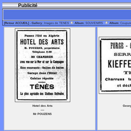
Publicité
[Retour ACCUEIL]
- Gallery:
Images de TENES
Album:
SOUVENIRS
Album:
Coupur
Hotel des Arts
Geor
----
Mr POUZENS