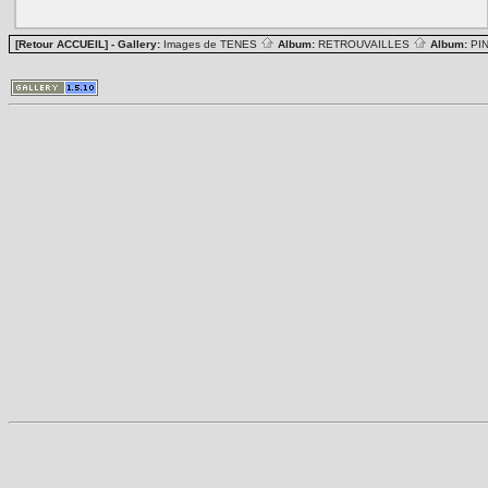
[Retour ACCUEIL]
- Gallery:
Images de TENES
Album:
RETROUVAILLES
Album:
PI