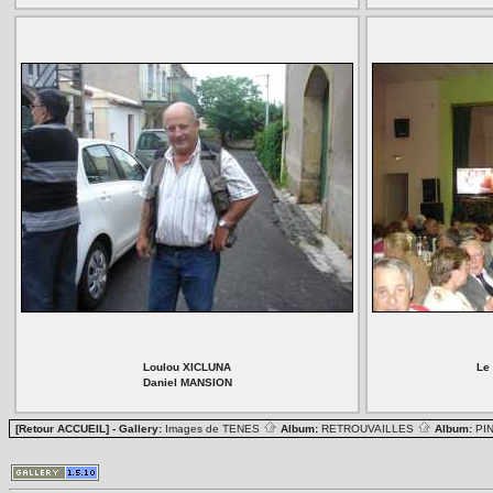
Loulou XICLUNA
Le
Daniel MANSION
[Retour ACCUEIL]
- Gallery:
Images de TENES
Album:
RETROUVAILLES
Album:
PI