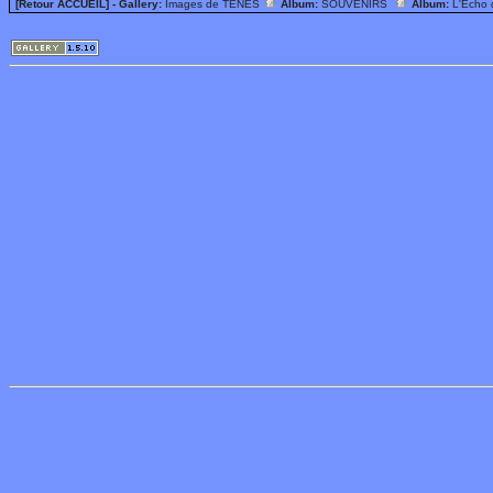
[Retour ACCUEIL]
- Gallery:
Images de TENES
Album:
SOUVENIRS
Album:
L'Echo