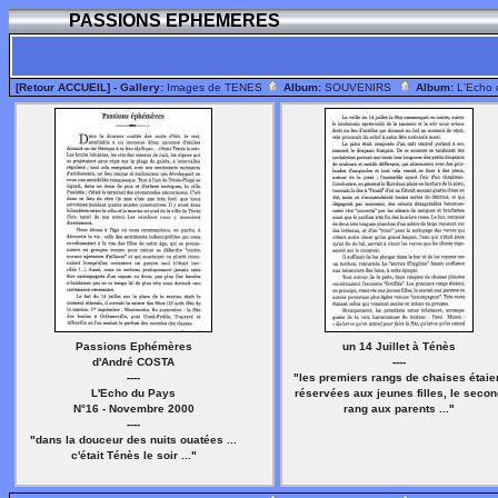
PASSIONS EPHEMERES
[Retour ACCUEIL]
- Gallery:
Images de TENES
Album:
SOUVENIRS
Album:
L'Echo
Passions Ephémères
un 14 Juillet à Ténès
d'André COSTA
----
----
"les premiers rangs de chaises étaie
L'Echo du Pays
réservées aux jeunes filles, le seco
N°16 - Novembre 2000
rang aux parents ..."
----
"dans la douceur des nuits ouatées ...
c'était Ténès le soir ..."