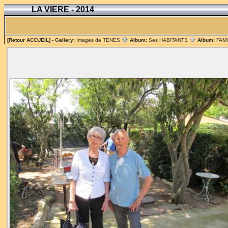
LA VIERE - 2014
[Retour ACCUEIL]
- Gallery:
Images de TENES
Album:
Ses HABITANTS
Album:
FAM