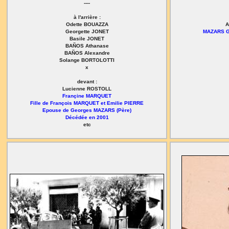
----
à l'arrière :
Odette BOUAZZA
A
Georgette JONET
MAZARS Gi
Basile JONET
BAÑOS Athanase
BAÑOS Alexandre
Solange BORTOLOTTI
x
devant :
Lucienne ROSTOLL
Françine MARQUET
Fille de François MARQUET et Emilie PIERRE
Epouse de Georges MAZARS (Père)
Décédée en 2001
etc