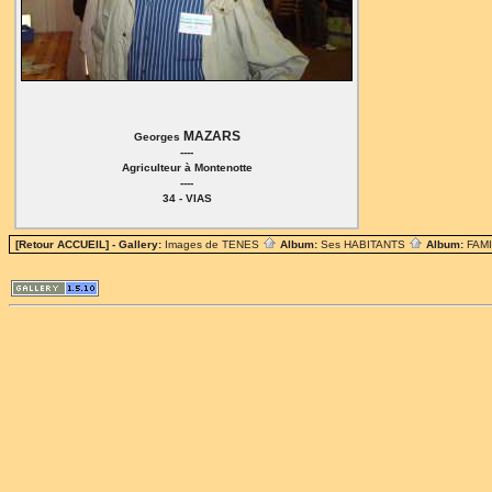
MAZARS
Georges
----
Agriculteur à Montenotte
----
34 - VIAS
[Retour ACCUEIL]
- Gallery:
Images de TENES
Album:
Ses HABITANTS
Album:
FAM