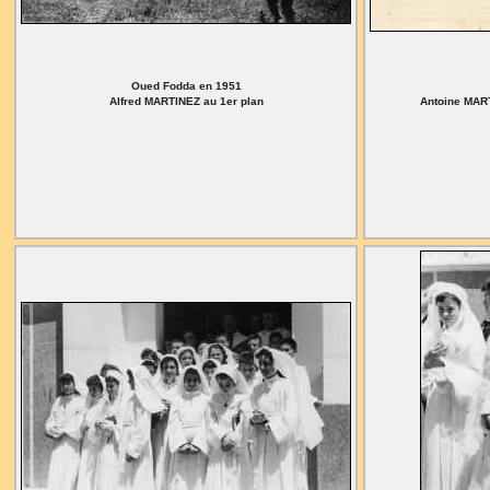
Oued Fodda en 1951
Alfred MARTINEZ au 1er plan
Antoine MART