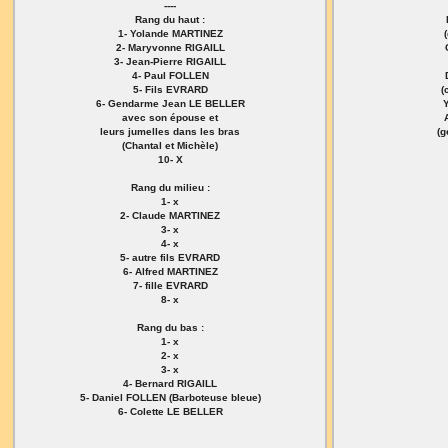
----
Rang du haut :
1- Yolande MARTINEZ
2- Maryvonne RIGAILL
3- Jean-Pierre RIGAILL
4- Paul FOLLEN
5- Fils EVRARD
(
6- Gendarme Jean LE BELLER
avec son épouse et
leurs jumelles dans les bras
(g
(Chantal et Michèle)
10- X
Rang du milieu :
1- x
2- Claude MARTINEZ
3- x
4- x
5- autre fils EVRARD
6- Alfred MARTINEZ
7- fille EVRARD
8- x
Rang du bas :
1- x
2- x
3- x
4- Bernard RIGAILL
5- Daniel FOLLEN (Barboteuse bleue)
6- Colette LE BELLER