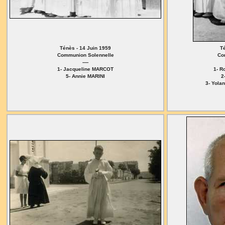
Ténès - 14 Juin 1959
T
Communion Solennelle
Co
----
1- Jacqueline MARCOT
1- 
5- Annie MARINI
2
3- Yola