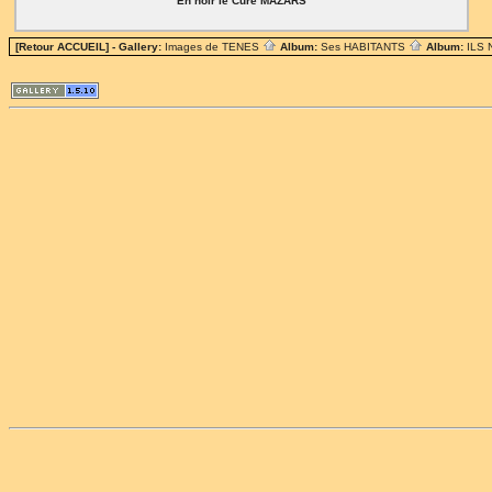
En noir le Curé MAZARS
[Retour ACCUEIL]
- Gallery:
Images de TENES
Album:
Ses HABITANTS
Album:
ILS