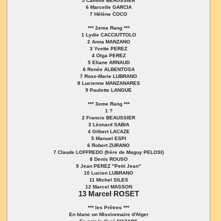
5 Camille BEAUSSIER
6 Marcelle GARCIA
7 Hélène COCO
*** 2eme Rang ***
1 Lydie CACCIUTTOLO
2 Anna MANZANO
3 Yvette PEREZ
4 Olga PEREZ
5 Eliane ARNAUD
6 Renée ALBENTOSA
7 Rose-Marie LUBRANO
8 Lucienne MANZANARES
9 Paulette LANGUE
*** 3eme Rang ***
1 ?
2 Francis BEAUSSIER
3 Léonard SABIA
4 Gilbert LACAZE
5 Manuel ESPI
6 Robert ZURANO
7 Claude LOFFREDO (frère de Maguy PELOSI)
8 Denis ROUSO
9 Jean PEREZ "Petit Jean"
10 Lucien LUBRANO
11 Michel SILES
12 Marcel MASSON
13 Marcel ROSET
*** les Prêtres ***
En blanc un Missionnaire d'Alger