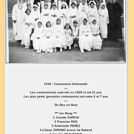
1939 - Communion Solennelle
----
Les communiants sont nés en 1928 et ont 11 ans
Les plus petits (première communion) ont entre 6 et 7 ans
----
De Bas en Haut
*** 1er Rang ***
1 Josette GARCIA
2 Francine ROS
3 Antoinette PEREZ
4 Liliane ZURANO (soeur de Robert)