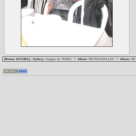
[Retour ACCUEIL]
- Gallery:
Images de TENES
Album:
RETROUVAILLES
Album:
RE