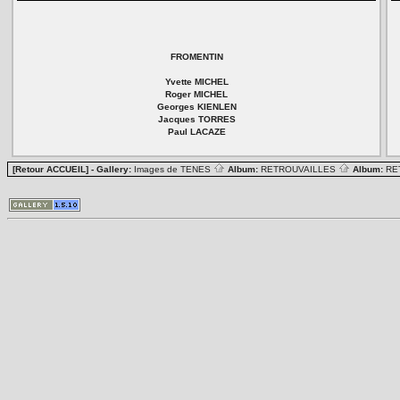
FROMENTIN
Yvette MICHEL
Roger MICHEL
Georges KIENLEN
Jacques TORRES
Paul LACAZE
[Retour ACCUEIL]
- Gallery:
Images de TENES
Album:
RETROUVAILLES
Album:
RE