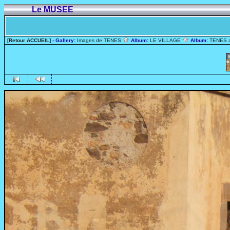
Le MUSEE
[Retour ACCUEIL]
- Gallery:
Images de TENES
Album:
LE VILLAGE
Album:
TENES 