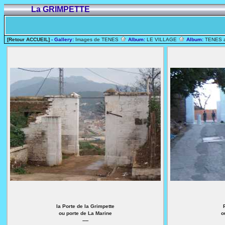
La GRIMPETTE
[Retour ACCUEIL]
- Gallery:
Images de TENES
Album:
LE VILLAGE
Album:
TENES 
la Porte de la Grimpette
ou porte de La Marine
o
----