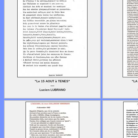
"Le 15 AOUT à TENES"
"LA
----
Lucien LUBRANO