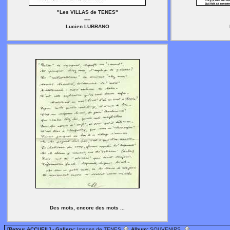
"Les VILLAS de TENES"
----
Lucien LUBRANO
Des mots, encore des mots ...
[Retour ACCUEIL]
- Gallery:
Images de TENES
Album:
SOUVENIRS