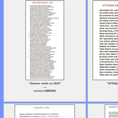
"Histoire réelle en 1943"
"ATTAQU
----
Lucien LUBRANO