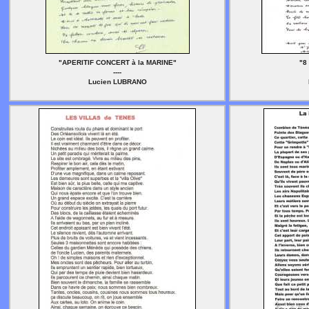
"APERITIF CONCERT à la MARINE"
"8
----
Lucien LUBRANO