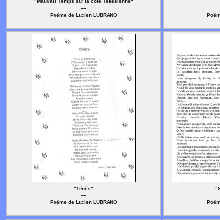
"Mauvais Temps sur la côte Ténésienne"
----
Poême de Lucien LUBRANO
Poêm
"Ténès"
"
----
Poême de Lucien LUBRANO
Poêm