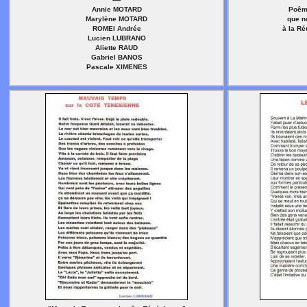
Annie MOTARD
Poêm
Marylène MOTARD
que n
ROMEI Andrée
à la R
Lucien LUBRANO
Aliette RAUD
Gabriel BANOS
Pascale XIMENES