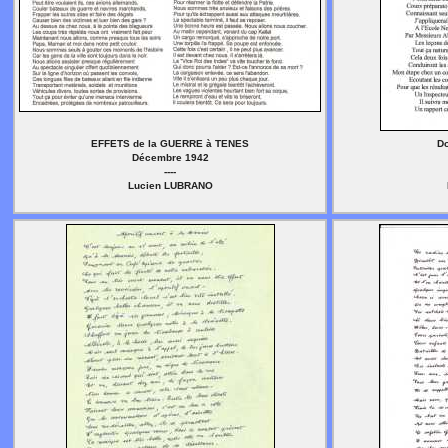
EFFETS de la GUERRE à TENES
D
Décembre 1942
----
Lucien LUBRANO