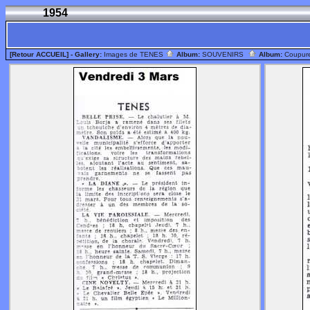
1954
[Retour ACCUEIL]
- Gallery:
Images de TENES
Album:
SOUVENIRS
Album:
Coupur