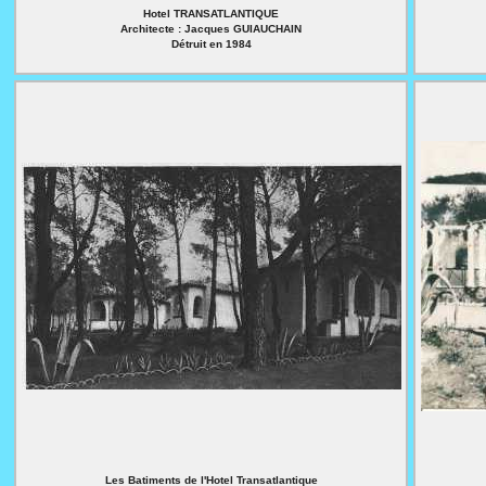
Hotel TRANSATLANTIQUE
Architecte : Jacques GUIAUCHAIN
Détruit en 1984
Les Batiments de l'Hotel Transatlantique