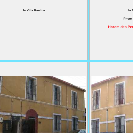
la Villa Pauline
la 
Photo
Harem des Pet