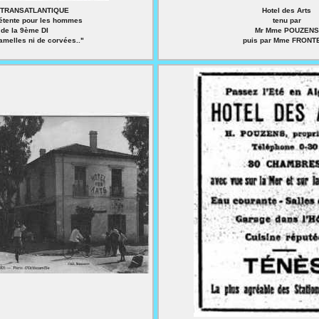
l TRANSATLANTIQUE
Hotel des Arts
détente pour les hommes
tenu par
de la 9ème DI
Mr Mme POUZENS
amelles ni de corvées.."
puis par Mme FRONT