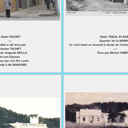
L'Hotel TACHET
Hotel "IDEAL PLAG
----
Quartier de la MARI
hôtel a été tenu par
Ce vieil hotel se trouvait à droite de l'em
Etienne TACHET
----
 par Auguste MOLLA
Tenu par Michel XIM
et son Epouse
que par son fils Louis
ndu à Mr BANSARD