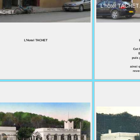
L'Hotel TACHET
Cet 
puis
ainsi 
reve