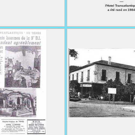
----
l'Hotel Transatlantiq
a été rasé en 1984