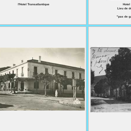
l'Hotel Transatlantique
Hote
Lieu de 
"pas de g