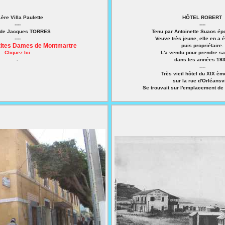
1ère Villa Paulette
HÔTEL ROBERT
----
----
 de Jacques TORRES
Tenu par Antoinette Suaos ép
----
Veuve très jeune, elle en a 
ites Dames de Montmartre
puis propriétaire.
Cliquez Ici
L'a vendu pour prendre sa 
-
dans les années 193
----
Très vieil hôtel du XIX èm
sur la rue d'Orléansvi
Se trouvait sur l'emplacement de 