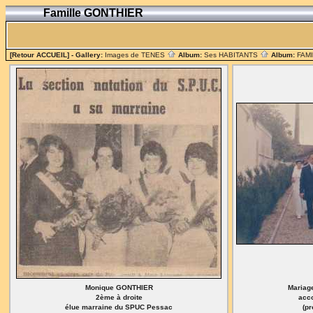
Famille GONTHIER
[Retour ACCUEIL]
- Gallery:
Images de TENES
Album:
Ses HABITANTS
Album:
FAM
Monique GONTHIER
Mariag
2ème à droite
acc
élue marraine du SPUC Pessac
(pr