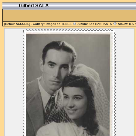
Gilbert SALA
[Retour ACCUEIL]
- Gallery:
Images de TENES
Album:
Ses HABITANTS
Album:
ILS