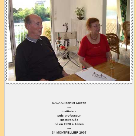
SALA Gilbert et Colette
----
instituteur
puis professeur
Histoire-Géo
né en 1920 à Ténès
----
34-MONTPELLIER 2007