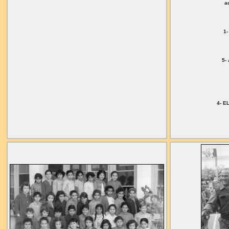
a
1
5-
4- 