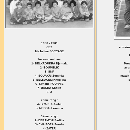
1960 - 1961
CE2
entrain
Micheline FORCADE
1er rang en haut:
1- BELKROUKRA Djemaia
Prés
2- BOUMELIK
avan
3- SNP
4- SOUAKRI Zoubida
match 
5- BELKACEM Khedidja
6- Simone FOURNIE
7- BACHA Kheira
8- X
2ème rang :
4- BRAIKIA Aïcha
5- MEDDAH Yamina
3ème rang :
2- DERAMCHI Fadéla
3- CHAIBDRA Fouzia
4- ZATER