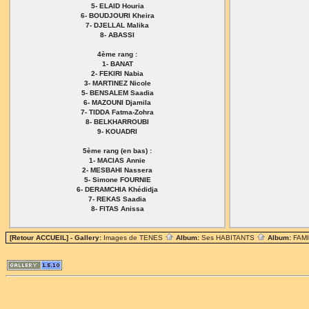
5- ELAID Houria
6- BOUDJOURI Kheira
7- DJELLAL Malika
8- ABASSI
4ème rang :
1- BANAT
2- FEKIRI Nabia
3- MARTINEZ Nicole
5- BENSALEM Saadia
6- MAZOUNI Djamila
7- TIDDA Fatma-Zohra
8- BELKHARROUBI
9- KOUADRI
5ème rang (en bas) :
1- MACIAS Annie
2- MESBAHI Nassera
5- Simone FOURNIE
6- DERAMCHIA Khédidja
7- REKAS Saadia
8- FITAS Anissa
[Retour ACCUEIL]
- Gallery:
Images de TENES
Album:
Ses HABITANTS
Album:
FAM