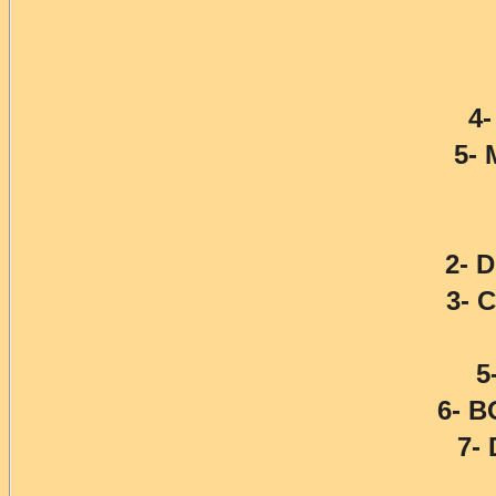
4-
5-
2- 
3- 
5
6- 
7-