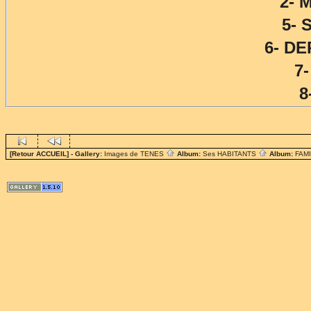
2- 
5- 
6- DE
7
8
[Retour ACCUEIL]
- Gallery:
Images de TENES
Album:
Ses HABITANTS
Album:
FAM