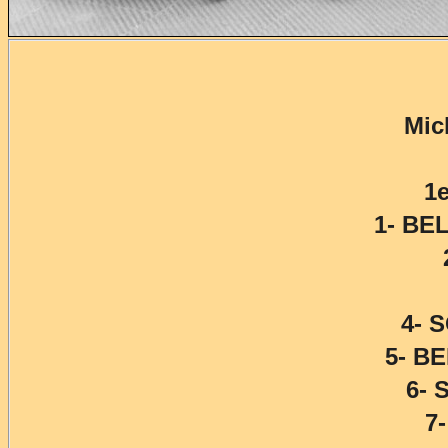
Mic
1e
1- BE
4- 
5- B
6- 
7