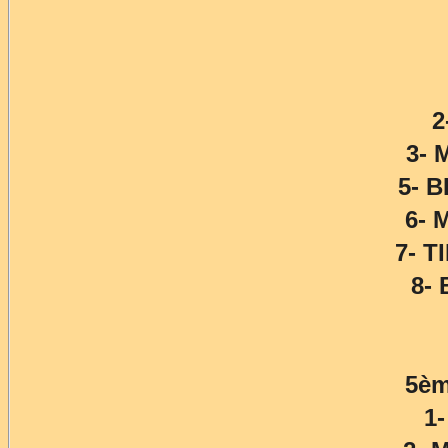
2
3- 
5- 
6- 
7- T
8-
5èm
1