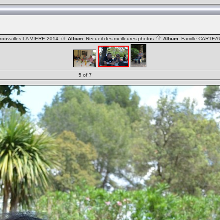
rouvailles LA VIERE 2014
Album:
Recueil des meilleures photos
Album:
Famille CARTE
5 of 7