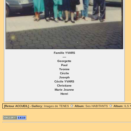
Famille YVARS
----
Georgette
Paul
Yvonne
Cécile
Joseph
Cécile YVARS
Christiane
Marie Jeanne
Henri
[Retour ACCUEIL]
- Gallery:
Images de TENES
Album:
Ses HABITANTS
Album:
ILS