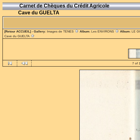
Carnet de Chèques du Crédit Agricole
Cave du GUELTA
[Retour ACCUEIL]
- Gallery:
Images de TENES
Album:
Les ENVIRONS
Album:
LE G
Cave du GUELTA
7 of 