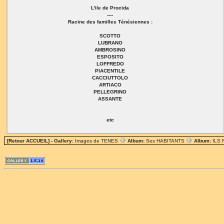
L'ile de Procida
----
Racine des familles Ténésiennes :
SCOTTO
LUBRANO
AMBROSINO
ESPOSITO
LOFFREDO
PIACENTILE
CACCIUTTOLO
ARTIACO
PELLEGRINO
ASSANTE
etc
[Retour ACCUEIL]
- Gallery:
Images de TENES
Album:
Ses HABITANTS
Album:
ILS