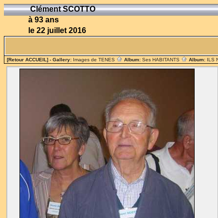
Clément SCOTTO
à 93 ans
le 22 juillet 2016
[Retour ACCUEIL]
- Gallery:
Images de TENES
Album:
Ses HABITANTS
Album:
ILS