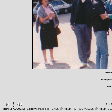
BEZI
Françoi
FAR
4 of 
[Retour ACCUEIL]
- Gallery:
Images de TENES
Album:
RETROUVAILLES
Album:
BE