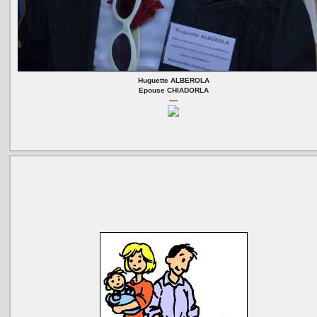
Huguette ALBEROLA
Epouse CHIADORLA
----