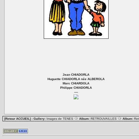
Jean CHIADORLA
Huguette CHIADORLA née ALBEROLA
Marc CHIARDOLA
Philippe CHIADORLA
----
[Retour ACCUEIL]
- Gallery:
Images de TENES
Album:
RETROUVAILLES
Album:
Ret