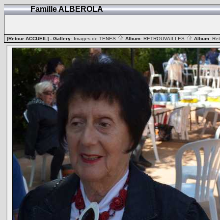
Famille ALBEROLA
[Retour ACCUEIL]
- Gallery:
Images de TENES
Album:
RETROUVAILLES
Album:
Ret