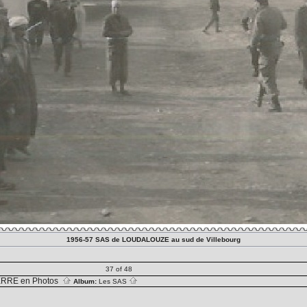
1956-57 SAS de LOUDALOUZE au sud de Villebourg
37 of 48
RRE en Photos
Album:
Les SAS