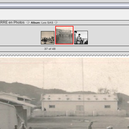
RRE en Photos
Album:
Les SAS
37 of 48