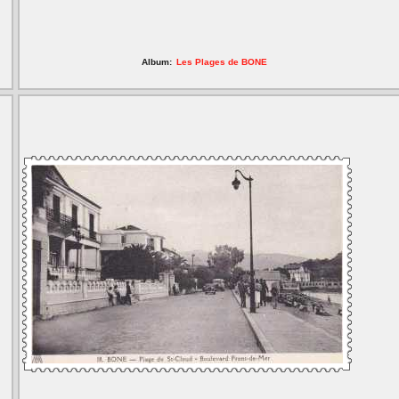
Album:
Les Plages de BONE