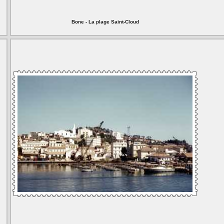
Bone - La plage Saint-Cloud