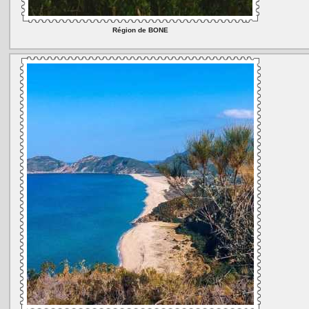
Région de BONE