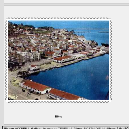
Bône
LA-BA
[Retour ACCUEIL]
- Gallery:
Images de TENES
Album:
NOSTALGIE
Album: