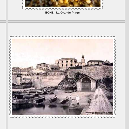
BONE - La Grande Plage