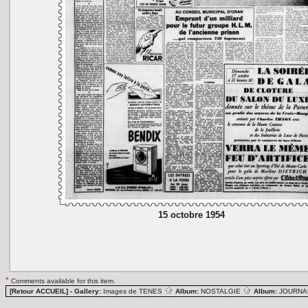
15 octobre 1954
*
Comments available for this item.
[Retour ACCUEIL]
- Gallery:
Images de TENES
Album:
NOSTALGIE
Album:
JOURN