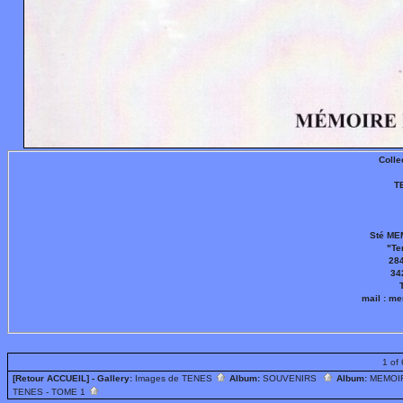
Colle
T
Sté ME
"Te
284
34
mail : m
1 of 
[Retour ACCUEIL]
- Gallery:
Images de TENES
Album:
SOUVENIRS
Album:
MEMOI
TENES - TOME 1