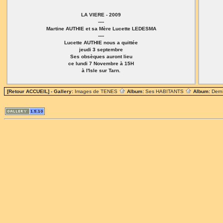
LA VIERE - 2009
----
Martine AUTHIE et sa Mère Lucette LEDESMA
----
Lucette AUTHIE nous a quittée
jeudi 3 septembre
Ses obsèques auront lieu
ce lundi 7 Novembre à 15H
à l'Isle sur Tarn.
[Retour ACCUEIL]
- Gallery:
Images de TENES
Album:
Ses HABITANTS
Album:
Dern