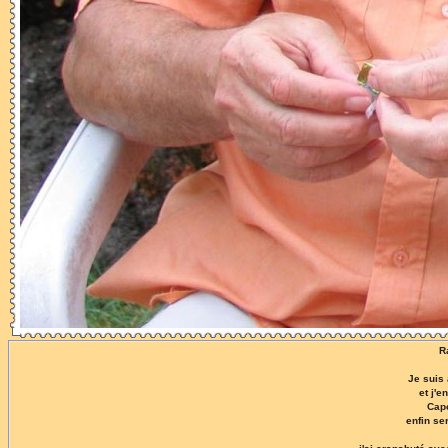
R
Je suis 
et j'e
Capo
enfin se