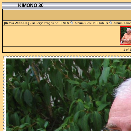
KIMONO 36
[Retour ACCUEIL]
- Gallery:
Images de TENES
Album:
Ses HABITANTS
Album:
Phot
1 of 