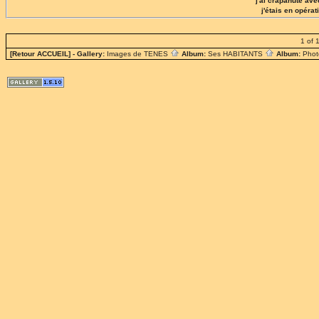
j'ai crapahuté ave
j'étais en opérat
1 of 
[Retour ACCUEIL]
- Gallery:
Images de TENES
Album:
Ses HABITANTS
Album:
Phot