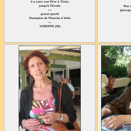
il a suivi son Père à Ténès
jusqu'à l'Exode
Rue 
----
(presqu
grand sportif
Champion de Planche à Voile
----
VOREPPE (38)