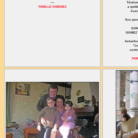
----
Ténésie
FAMILLE GIMENEZ
a quit
évac
Ses pare
GOM
GOMEZ A
Actuelle
"Le
centr
FAM