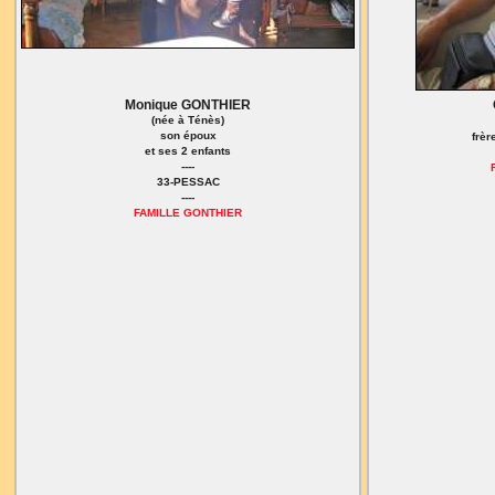
Monique GONTHIER
(née à Ténès)
son époux
frèr
et ses 2 enfants
----
33-PESSAC
----
FAMILLE GONTHIER