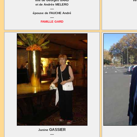
fille de Georges GARD
ve
et de Andrée MELERO
----
épouse de FAUCHE André
----
FAMILLE GARD
GASSIER
Janine
----