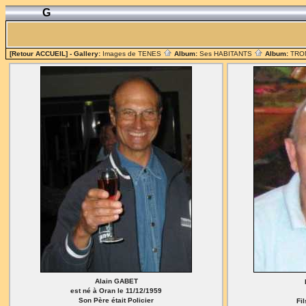
G
[Retour ACCUEIL]
- Gallery:
Images de TENES
Album:
Ses HABITANTS
Album:
TRO
Alain GABET
est né à Oran le 11/12/1959
Son Père était Policier
Fi