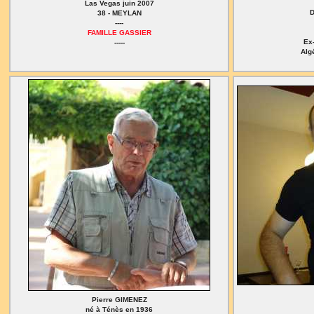
Las Vegas juin 2007
D
38 - MEYLAN
----
FAMILLE GASSIER
Ex-
-----
Alg
Pierre GIMENEZ
né à Ténès en 1936