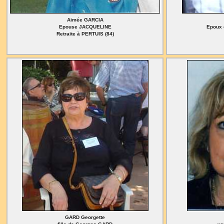
Aimée GARCIA
Epouse JACQUELINE
Epoux 
Retraite à PERTUIS (84)
GARD Georgette