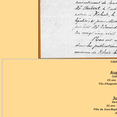
CAVA
Au
Cul
23 ans 
Fils d'August
J
Dem
22 ans 
Fille de Jean-Bapt
d