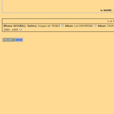
le MAIRE :
1 of 
[Retour ACCUEIL]
- Gallery:
Images de TENES
Album:
Les ENVIRONS
Album:
CAV
1884 - 1905