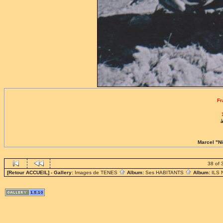
Fr
à
Marcel "N
38 of 
[Retour ACCUEIL]
- Gallery:
Images de TENES
Album:
Ses HABITANTS
Album:
ILS