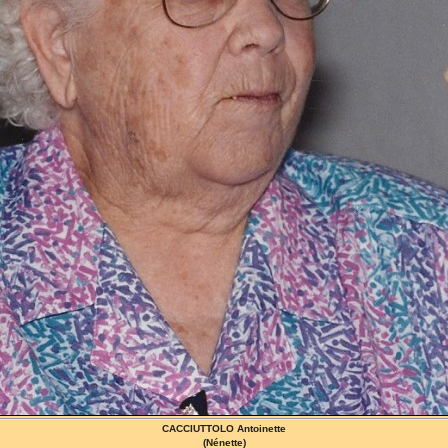
CACCIUTTOLO Antoinette
(Nénette)