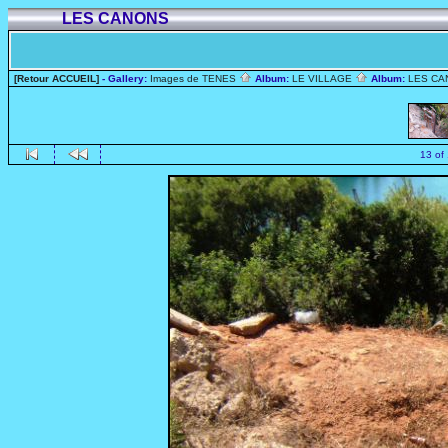
LES CANONS
[Retour ACCUEIL]
- Gallery:
Images de TENES
Album:
LE VILLAGE
Album:
LES C
13 of